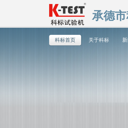
承德市
科标首页
关于科标
新