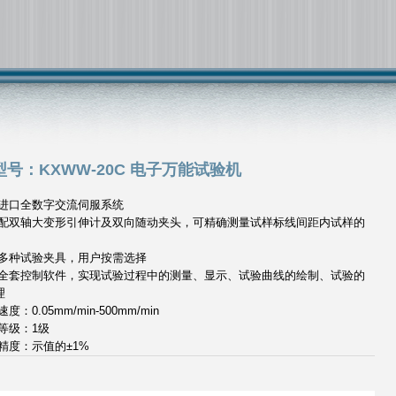
号：KXWW-20C 电子万能试验机
套进口全数字交流伺服系统
选配双轴大变形引伸计及双向随动夹头，可精确测量试样标线间距内试样的
供多种试验夹具，用户按需选择
备全套控制软件，实现试验过程中的测量、显示、试验曲线的绘制、试验的
理
度：0.05mm/min-500mm/min
等级：1级
精度：示值的±1%