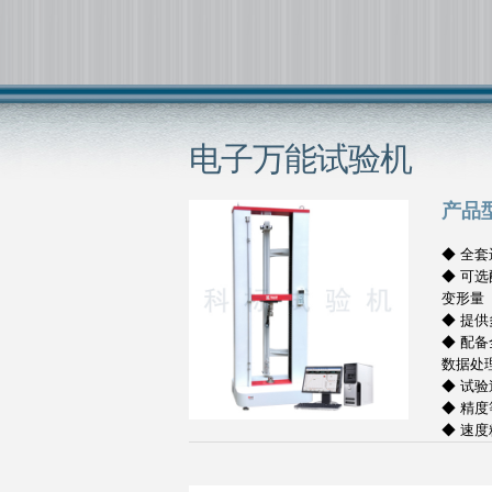
电子万能试验机
产品型
◆ 全
◆ 可
变形量
◆ 提
◆ 配
数据处
◆ 试验速
◆ 精度
◆ 速度